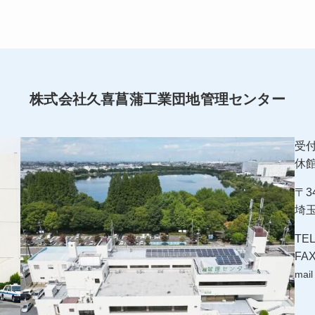
株式会社久喜菖蒲工業団地管理センター
受付
休
〒34
埼
TEL
FAX
mail