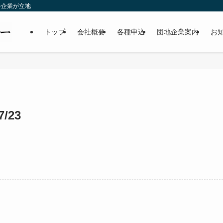
の企業が立地
トップ
会社概要
各種申込
団地企業案内
お
/23